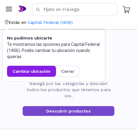
Estás en
Capital Federal
(
1406
)
No pudimos ubicarte
Te mostramos las opciones para
Capital Federal
(
1406
). Podés cambiar tu ubicación cuando
quieras.
cambiar ubicación
cerrar
La página no existe
Navegá por las categorías y descubrí
todos los productos que tenemos para
vos.
Descubrir productos