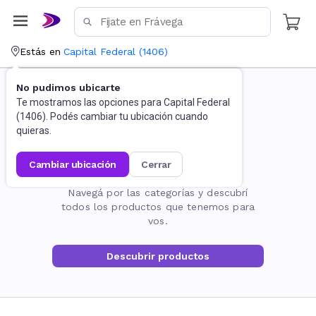
Estás en
Capital Federal
(
1406
)
No pudimos ubicarte
Te mostramos las opciones para
Capital Federal
(
1406
). Podés cambiar tu ubicación cuando
quieras.
cambiar ubicación
cerrar
La página no existe
Navegá por las categorías y descubrí
todos los productos que tenemos para
vos.
Descubrir productos