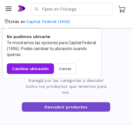
Estás en
Capital Federal
(
1406
)
No pudimos ubicarte
Te mostramos las opciones para
Capital Federal
(
1406
). Podés cambiar tu ubicación cuando
quieras.
cambiar ubicación
cerrar
La página no existe
Navegá por las categorías y descubrí
todos los productos que tenemos para
vos.
Descubrir productos