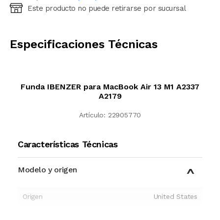
Este producto no puede retirarse por sucursal
Ingresá código postal (sólo números)
CALCULAR
Especificaciones Técnicas
Funda IBENZER para MacBook Air 13 M1 A2337
A2179
Artículo:
22905770
Características Técnicas
Modelo y origen
Origen
United States