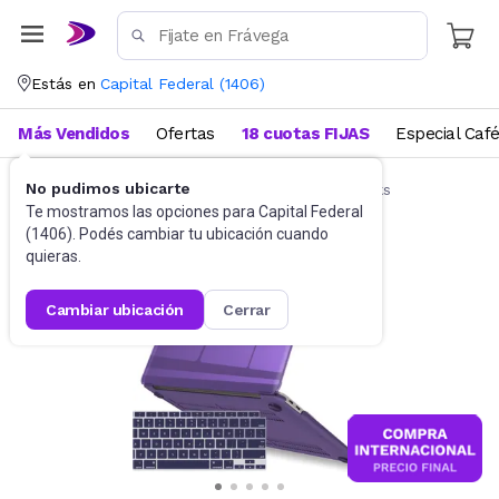
Estás en
Capital Federal
(
1406
)
Más Vendidos
Ofertas
18 cuotas FIJAS
Especial Caf
No pudimos ubicarte
Accesorios de Informática
Funda Notebooks
Te mostramos las opciones para
Capital Federal
(
1406
). Podés cambiar tu ubicación cuando
quieras.
cambiar ubicación
cerrar