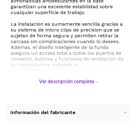
almohadillas antideslizantes en la base
garantizan una excelente estabilidad sobre
cualquier superficie de trabajo.
La instalacion es sumamente sencilla gracias a
su sistema de micro clips de precision que se
sujetan de forma segura y permiten retirar la
carcasa sin complicaciones cuando lo desees.
Ademas, el diseño inteligente de la funda
asegura un acceso total a todos los puertos de
conexion, botones y funciones de ventilacion de
tu computadora, evitando el
sobrecalentamiento. Este paquete incluye una
practica cubierta para teclado que protege
Ver descripción completa
contra derrames accidentales de liquidos, polvo
y suciedad, prolongando la vida util de tus
teclas.
Esta carcasa es compatible exclusivamente con
los modelos de MacBook Air de 13 pulgadas
Información del fabricante
lanzados entre 2018 y 2021 con tecnologia Touch
ID, especificamente los numeros de modelo M1
A2337, A2179 y A1932. Por favor, verifica el
modelo exacto en la parte inferior de tu