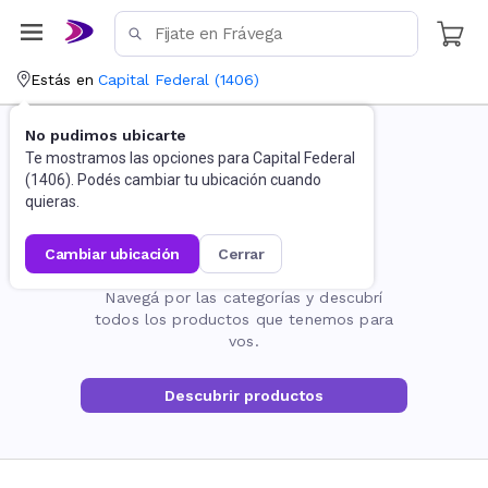
Estás en
Capital Federal
(
1406
)
No pudimos ubicarte
Te mostramos las opciones para
Capital Federal
(
1406
). Podés cambiar tu ubicación cuando
quieras.
cambiar ubicación
cerrar
La página no existe
Navegá por las categorías y descubrí
todos los productos que tenemos para
vos.
Descubrir productos