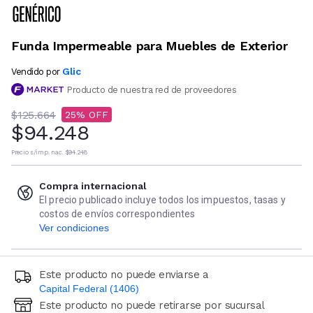
Funda Impermeable para Muebles de Exterior
Glic
Vendido por
Producto de nuestra red de proveedores
$125.664
25
$94.248
Precio s/imp. nac.
$94.248
Compra internacional
El precio publicado incluye todos los impuestos, tasas y
costos de envíos correspondientes
Ver condiciones
Este producto no puede enviarse a
Capital Federal (1406)
Este producto no puede retirarse por sucursal
Ingresá código postal (sólo números)