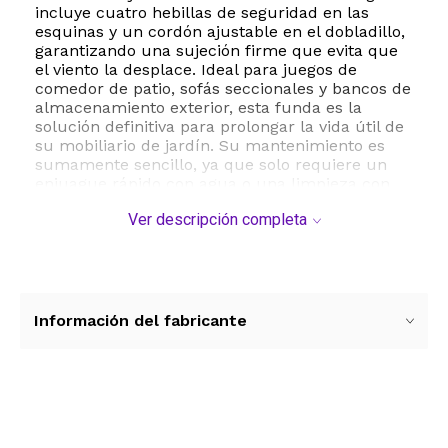
incluye cuatro hebillas de seguridad en las
esquinas y un cordón ajustable en el dobladillo,
garantizando una sujeción firme que evita que
el viento la desplace. Ideal para juegos de
comedor de patio, sofás seccionales y bancos de
almacenamiento exterior, esta funda es la
solución definitiva para prolongar la vida útil de
su mobiliario de jardín. Su mantenimiento es
sumamente sencillo, ya que solo requiere un
enjuague rápido con agua o una limpieza con
paño húmedo antes de dejarla secar al sol.
Ver descripción completa
Mantenga sus espacios exteriores impecables
durante todo el año con esta protección de
calidad profesional.
ESTE PRODUCTO VIENE DE USA DENTRO DEL
MARCO DEL SERVICIO "PUERTA A PUERTA" QUE
Información del fabricante
RIGE PARA LOS ENVíOS POSTALES
INTERNACIONALES.
RECIBIRA EL PRODUCTO ENTRE 10 Y 12 DIAS
DESPUES DE SU COMPRA.
Ver más contenido