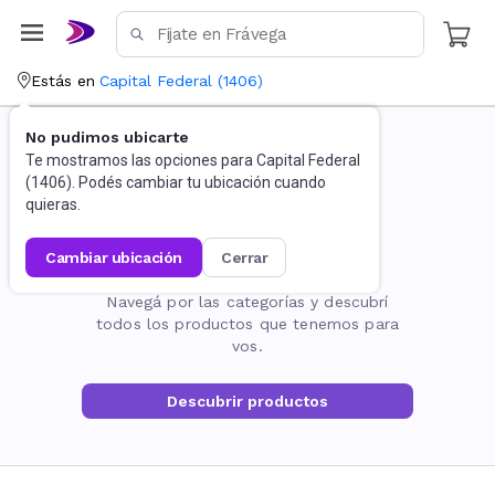
Estás en
Capital Federal
(
1406
)
No pudimos ubicarte
Te mostramos las opciones para
Capital Federal
(
1406
). Podés cambiar tu ubicación cuando
quieras.
cambiar ubicación
cerrar
La página no existe
Navegá por las categorías y descubrí
todos los productos que tenemos para
vos.
Descubrir productos