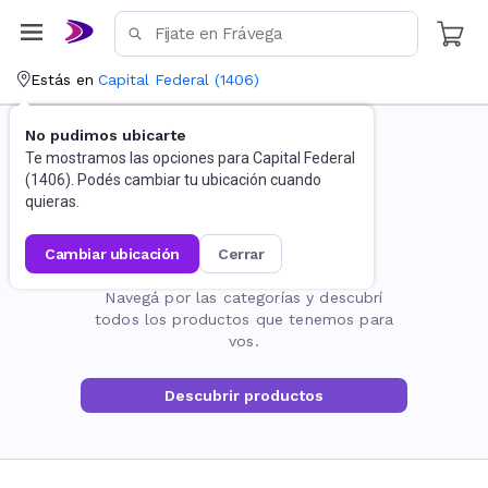
Estás en
Capital Federal
(
1406
)
No pudimos ubicarte
Te mostramos las opciones para
Capital Federal
(
1406
). Podés cambiar tu ubicación cuando
quieras.
cambiar ubicación
cerrar
La página no existe
Navegá por las categorías y descubrí
todos los productos que tenemos para
vos.
Descubrir productos