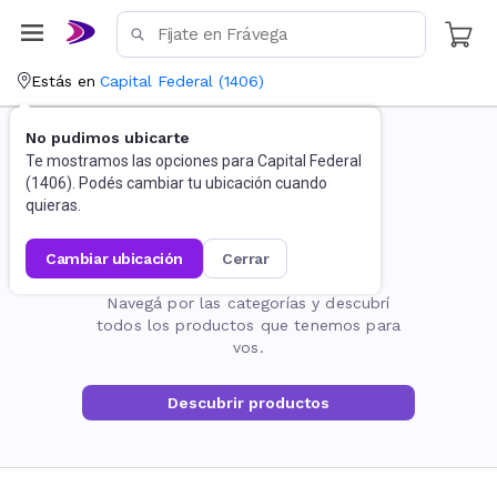
Estás en
Capital Federal
(
1406
)
No pudimos ubicarte
Te mostramos las opciones para
Capital Federal
(
1406
). Podés cambiar tu ubicación cuando
quieras.
cambiar ubicación
cerrar
La página no existe
Navegá por las categorías y descubrí
todos los productos que tenemos para
vos.
Descubrir productos