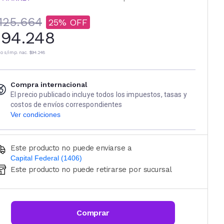
125.664
25
94.248
io s/imp. nac.
$94.248
Compra internacional
El precio publicado incluye todos los impuestos, tasas y
costos de envíos correspondientes
Ver condiciones
Este producto no puede enviarse a
Capital Federal (1406)
Este producto no puede retirarse por sucursal
Ingresá código postal (sólo números)
CALCULAR
Comprar