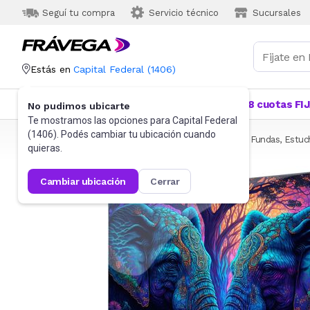
Seguí tu compra
Servicio técnico
Sucursales
Estás en
Capital Federal
(
1406
)
Categorías
Más Vendidos
Ofertas
18 cuotas FI
No pudimos ubicarte
Te mostramos las opciones para
Capital Federal
(
1406
). Podés cambiar tu ubicación cuando
Frávega
Informática
Accesorios de Informática
Fundas, Estuc
quieras.
cambiar ubicación
cerrar