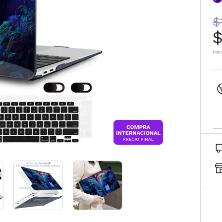
$
$
Prec