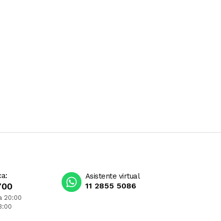
ca:
Asistente virtual
700
11 2855 5086
a 20:00
3:00