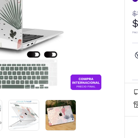
$
$
Prec