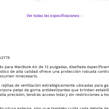
Ver todas las especificaciones
A2179
do para MacBook Air de 13 pulgadas, diseñada específica
ástico de alta calidad ofrece una protección robusta contr
 volumen innecesario.
n rejillas de ventilación estratégicamente ubicadas para g
pora patas de goma antideslizantes que brindan estabili
alta precisión, tendrás acceso total y sin restricciones a 
estructura externa, sino que también cuida cada detalle de