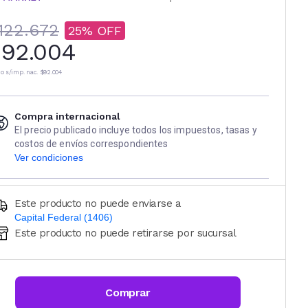
122.672
25
92.004
io s/imp. nac.
$92.004
Compra internacional
El precio publicado incluye todos los impuestos, tasas y
costos de envíos correspondientes
Ver condiciones
Este producto no puede enviarse a
Capital Federal (1406)
Este producto no puede retirarse por sucursal
Ingresá código postal (sólo números)
CALCULAR
Comprar