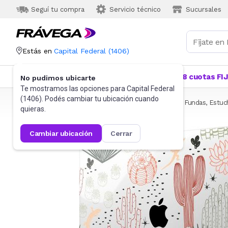
Seguí tu compra
Servicio técnico
Sucursales
Estás en
Capital Federal
(
1406
)
Categorías
Más Vendidos
Ofertas
18 cuotas FI
No pudimos ubicarte
Te mostramos las opciones para
Capital Federal
(
1406
). Podés cambiar tu ubicación cuando
Frávega
Informática
Accesorios de Informática
Fundas, Estuc
quieras.
cambiar ubicación
cerrar