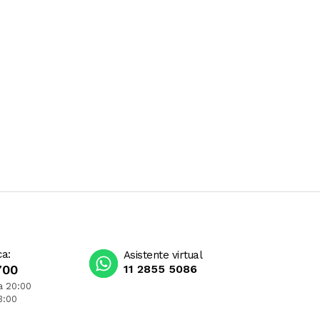
ca:
Asistente virtual
700
11 2855 5086
a 20:00
3:00