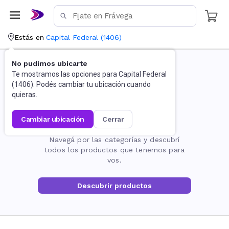
Estás en
Capital Federal
(
1406
)
No pudimos ubicarte
Te mostramos las opciones para
Capital Federal
(
1406
). Podés cambiar tu ubicación cuando
quieras.
cambiar ubicación
cerrar
La página no existe
Navegá por las categorías y descubrí
todos los productos que tenemos para
vos.
Descubrir productos