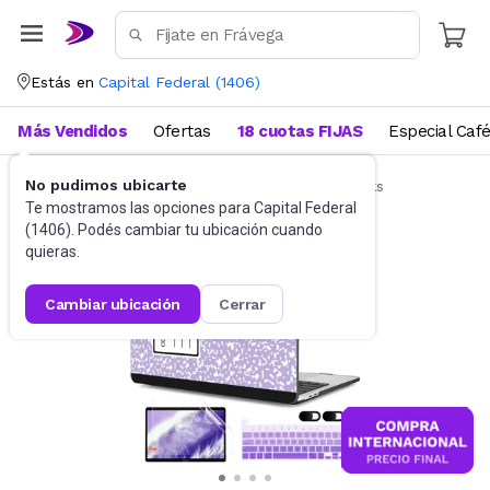
Estás en
Capital Federal
(
1406
)
Más Vendidos
Ofertas
18 cuotas FIJAS
Especial Caf
No pudimos ubicarte
Accesorios de Informática
Funda Notebooks
Te mostramos las opciones para
Capital Federal
(
1406
). Podés cambiar tu ubicación cuando
quieras.
cambiar ubicación
cerrar