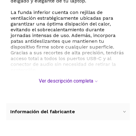
delgado y elegante de tu laptop.
La funda inferior cuenta con rejillas de
ventilación estratégicamente ubicadas para
garantizar una óptima disipación del calor,
evitando el sobrecalentamiento durante
jornadas intensas de uso. Además, incorpora
patas antideslizantes que mantienen tu
dispositivo firme sobre cualquier superficie.
Gracias a sus recortes de alta precisión, tendrás
acceso total a todos los puertos USB-C y al
conector de audio sin necesidad de retirar la
protección.
Ver descripción completa
Este kit de protección integral no solo resguarda
la estructura externa. Incluye un protector de
pantalla transparente que evita rayaduras
cotidianas, una cubierta de teclado a juego que
previene el desgaste de las teclas y la
acumulación de polvo, y dos cubiertas para la
Información del fabricante
cámara web que garantizan tu privacidad frente
a posibles intrusiones digitales. Con un peso
ligero de apenas 270 gramos y dimensiones
exactas para un ajuste perfecto, es la opción