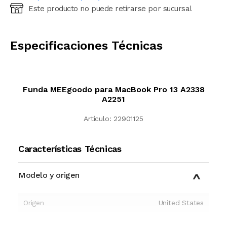
Este producto no puede retirarse por sucursal
Ingresá código postal (sólo números)
CALCULAR
Especificaciones Técnicas
Funda MEEgoodo para MacBook Pro 13 A2338
A2251
Artículo:
22901125
Características Técnicas
Modelo y origen
Origen
United States