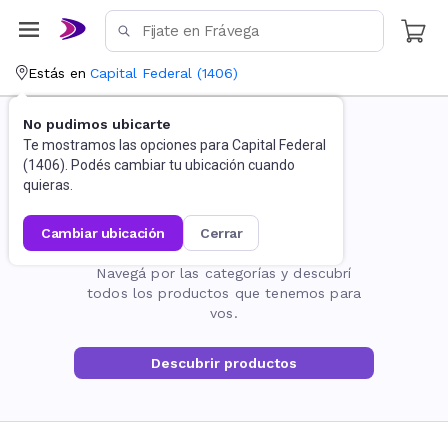
Estás en
Capital Federal
(
1406
)
No pudimos ubicarte
Te mostramos las opciones para
Capital Federal
(
1406
). Podés cambiar tu ubicación cuando
quieras.
cambiar ubicación
cerrar
La página no existe
Navegá por las categorías y descubrí
todos los productos que tenemos para
vos.
Descubrir productos