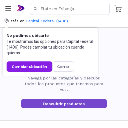
Estás en
Capital Federal
(
1406
)
No pudimos ubicarte
Te mostramos las opciones para
Capital Federal
(
1406
). Podés cambiar tu ubicación cuando
quieras.
cambiar ubicación
cerrar
La página no existe
Navegá por las categorías y descubrí
todos los productos que tenemos para
vos.
Descubrir productos