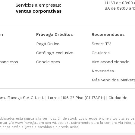
LU-VI de 08:00 
Servicios a empresas:
SA de 09:00 a 1
Ventas corporativas
om
Frávega Créditos
Recomendados
Pagá Online
Smart TV
Catálogo exclusivo
Celulares
nancieros
Condiciones
Aire acondicionado
Novedades
Más vendidos Market
com.
Frávega S.A.C.I. e I. | Larrea 1106 2° Piso (C1117ABH) | Ciudad de
blicados está sujeta a la verificación de stock. Los precios online y los planes de
m.ar y/o www.fravega.com son válidos exclusivamente para la compra vía intern
iones están sujetas a cambios sin previo aviso.