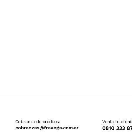
Ver más contenido
Cobranza de créditos:
Venta telefóni
cobranzas@fravega.com.ar
0810 333 8