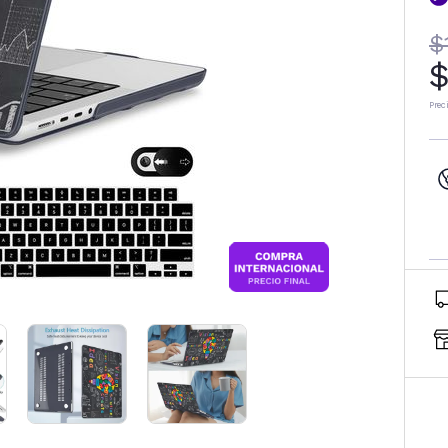
$
$
Prec