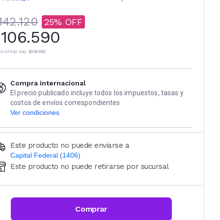
142.120
25
106.590
io s/imp. nac.
$106.590
Compra internacional
El precio publicado incluye todos los impuestos, tasas y
costos de envíos correspondientes
Ver condiciones
Este producto no puede enviarse a
Capital Federal (1406)
Este producto no puede retirarse por sucursal
Ingresá código postal (sólo números)
CALCULAR
Comprar