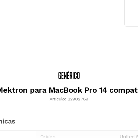
Mektron para MacBook Pro 14 compati
Artículo:
22902789
nicas
Origen
United 