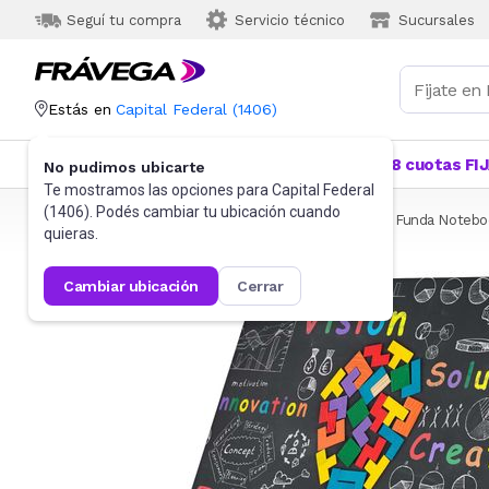
Seguí tu compra
Servicio técnico
Sucursales
Estás en
Capital Federal
(
1406
)
Categorías
Más Vendidos
Ofertas
18 cuotas FI
No pudimos ubicarte
Te mostramos las opciones para
Capital Federal
(
1406
). Podés cambiar tu ubicación cuando
Frávega
Informática
Accesorios de Informática
Funda Notebo
quieras.
cambiar ubicación
cerrar