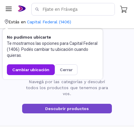
Estás en
Capital Federal
(
1406
)
No pudimos ubicarte
Te mostramos las opciones para
Capital Federal
(
1406
). Podés cambiar tu ubicación cuando
quieras.
cambiar ubicación
cerrar
La página no existe
Navegá por las categorías y descubrí
todos los productos que tenemos para
vos.
Descubrir productos