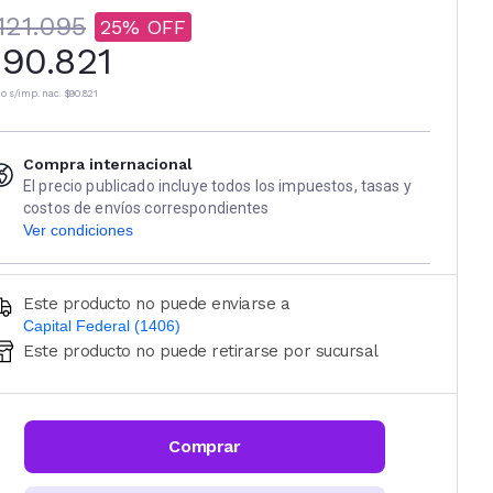
121.095
25
90.821
io s/imp. nac.
$90.821
Compra internacional
El precio publicado incluye todos los impuestos, tasas y
costos de envíos correspondientes
Ver condiciones
Este producto no puede enviarse a
Capital Federal (1406)
Este producto no puede retirarse por sucursal
Ingresá código postal (sólo números)
CALCULAR
Comprar