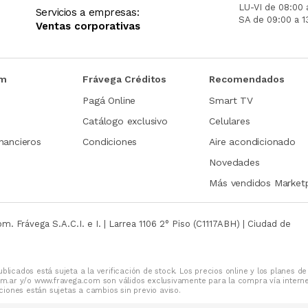
LU-VI de 08:00 
Servicios a empresas:
SA de 09:00 a 1
Ventas corporativas
om
Frávega Créditos
Recomendados
Pagá Online
Smart TV
Catálogo exclusivo
Celulares
nancieros
Condiciones
Aire acondicionado
Novedades
Más vendidos Market
com.
Frávega S.A.C.I. e I. | Larrea 1106 2° Piso (C1117ABH) | Ciudad de
blicados está sujeta a la verificación de stock. Los precios online y los planes de
m.ar y/o www.fravega.com son válidos exclusivamente para la compra vía intern
iones están sujetas a cambios sin previo aviso.