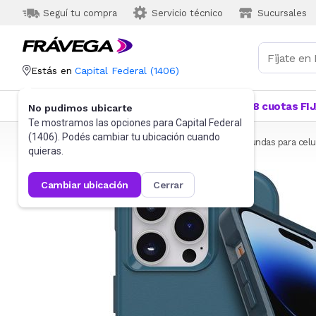
Seguí tu compra
Servicio técnico
Sucursales
Estás en
Capital Federal
(
1406
)
Categorías
Más Vendidos
Ofertas
18 cuotas FI
No pudimos ubicarte
Te mostramos las opciones para
Capital Federal
(
1406
). Podés cambiar tu ubicación cuando
Frávega
Celulares
Accesorios para Celulares
Fundas para celu
quieras.
cambiar ubicación
cerrar