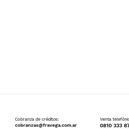
Ver más contenido
Cobranza de créditos:
Venta telefóni
cobranzas@fravega.com.ar
0810 333 8