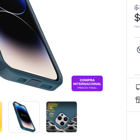
$
$
Prec