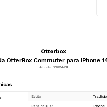
Otterbox
da OtterBox Commuter para iPhone 14
Artículo:
22904431
nicas
Estilo
Tradici
s
Para celular
iPhone