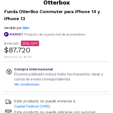
Otterbox
Funda OtterBox Commuter para iPhone 14 y
iPhone 13
Glic
Vendido por
Producto de nuestra red de proveedores
$116.961
25
$87.720
Precio s/imp. nac.
$87.720
Compra internacional
El precio publicado incluye todos los impuestos, tasas y
costos de envíos correspondientes
Ver condiciones
Este producto no puede enviarse a
Capital Federal (1406)
Este producto no puede retirarse por sucursal
Ingresá código postal (sólo números)