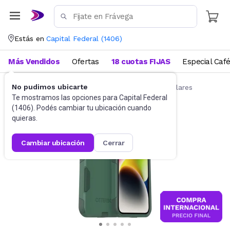
Estás en
Capital Federal
(
1406
)
Más Vendidos
Ofertas
18 cuotas FIJAS
Especial Caf
No pudimos ubicarte
Accesorios para Celulares
Fundas para celulares
Te mostramos las opciones para
Capital Federal
(
1406
). Podés cambiar tu ubicación cuando
quieras.
cambiar ubicación
cerrar