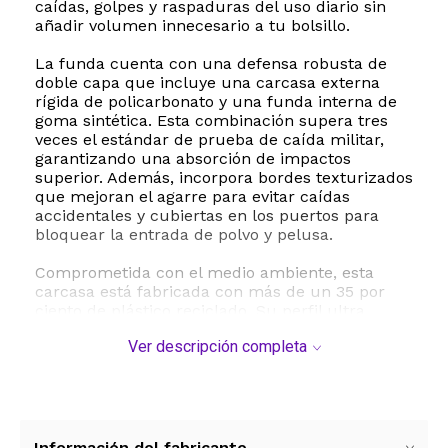
caídas, golpes y raspaduras del uso diario sin
añadir volumen innecesario a tu bolsillo.
La funda cuenta con una defensa robusta de
doble capa que incluye una carcasa externa
rígida de policarbonato y una funda interna de
goma sintética. Esta combinación supera tres
veces el estándar de prueba de caída militar,
garantizando una absorción de impactos
superior. Además, incorpora bordes texturizados
que mejoran el agarre para evitar caídas
accidentales y cubiertas en los puertos para
bloquear la entrada de polvo y pelusa.
Comprometida con el medio ambiente, esta
carcasa está fabricada con más de un 35 por
ciento de plástico reciclado. Su perfil ultra
delgado es totalmente compatible con la carga
Ver descripción completa
inalámbrica Qi, permitiéndote cargar tu teléfono
de manera cómoda y rápida sin necesidad de
retirar la protección. Con un peso ligero de solo
45 gramos y dimensiones precisas que respetan
la estética de tu iPhone, la serie Commuter es la
inversión ideal para quienes buscan
Información del fabricante