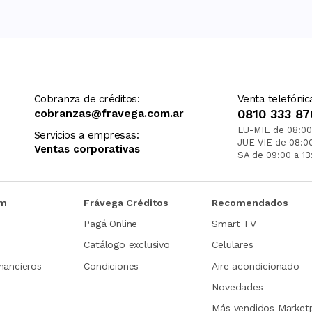
Cobranza de créditos:
Venta telefónic
cobranzas@fravega.com.ar
0810 333 87
LU-MIE de 08:00
Servicios a empresas:
JUE-VIE de 08:0
Ventas corporativas
SA de 09:00 a 13
om
Frávega Créditos
Recomendados
Pagá Online
Smart TV
Catálogo exclusivo
Celulares
nancieros
Condiciones
Aire acondicionado
Novedades
Más vendidos Market