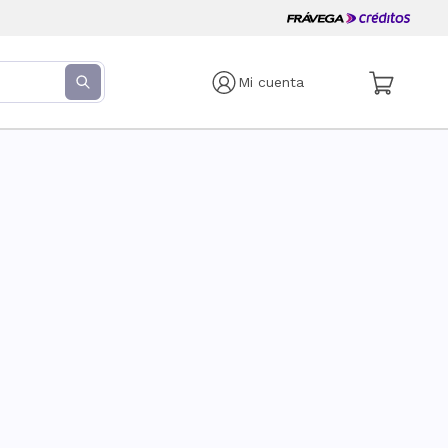
Mi cuenta
s