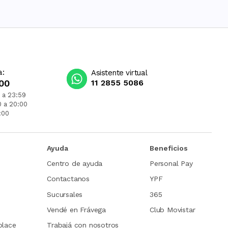
a:
Asistente virtual
00
11 2855 5086
 a 23:59
0 a 20:00
:00
Ayuda
Beneficios
Centro de ayuda
Personal Pay
Contactanos
YPF
Sucursales
365
Vendé en Frávega
Club Movistar
place
Trabajá con nosotros