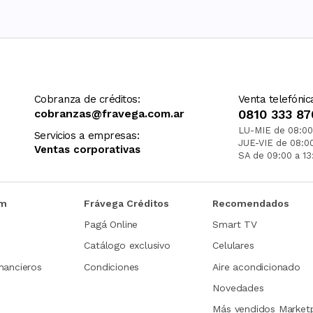
Cobranza de créditos:
Venta telefónic
cobranzas@fravega.com.ar
0810 333 87
LU-MIE de 08:00
Servicios a empresas:
JUE-VIE de 08:0
Ventas corporativas
SA de 09:00 a 13
om
Frávega Créditos
Recomendados
Pagá Online
Smart TV
Catálogo exclusivo
Celulares
nancieros
Condiciones
Aire acondicionado
Novedades
Más vendidos Market