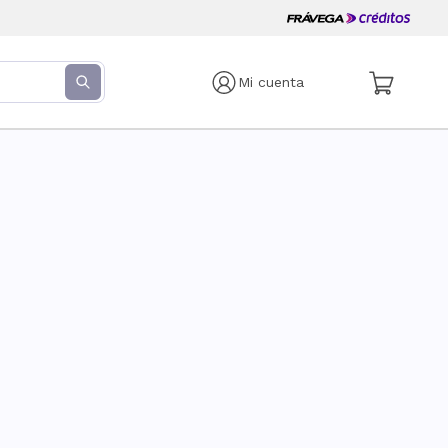
Mi cuenta
s