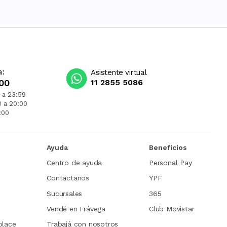
a:
Asistente virtual
00
11 2855 5086
 a 23:59
0 a 20:00
:00
Ayuda
Beneficios
Centro de ayuda
Personal Pay
Contactanos
YPF
Sucursales
365
Vendé en Frávega
Club Movistar
place
Trabajá con nosotros