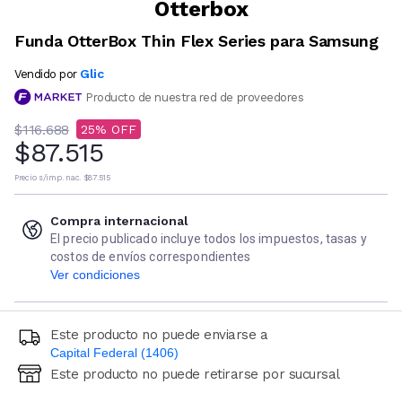
Otterbox
Funda OtterBox Thin Flex Series para Samsung
Glic
Vendido por
Producto de nuestra red de proveedores
$116.688
25
$87.515
Precio s/imp. nac.
$87.515
Compra internacional
El precio publicado incluye todos los impuestos, tasas y
costos de envíos correspondientes
Ver condiciones
Este producto no puede enviarse a
Capital Federal (1406)
Este producto no puede retirarse por sucursal
Ingresá código postal (sólo números)