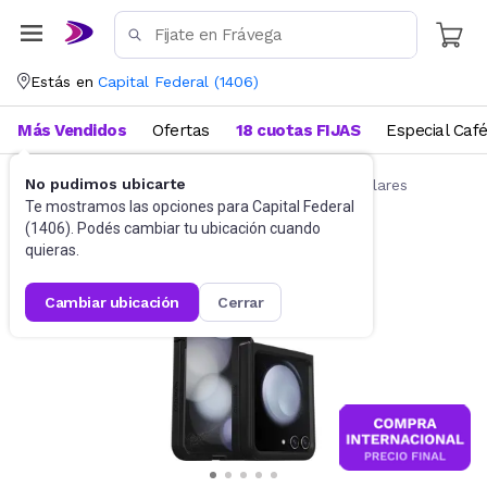
Estás en
Capital Federal
(
1406
)
Más Vendidos
Ofertas
18 cuotas FIJAS
Especial Caf
No pudimos ubicarte
Accesorios para Celulares
Fundas para celulares
Te mostramos las opciones para
Capital Federal
(
1406
). Podés cambiar tu ubicación cuando
quieras.
cambiar ubicación
cerrar