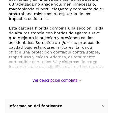
ultradelgada no añade volumen innecesario,
manteniendo el perfil elegante y compacto de tu
smartphone mientras lo resguarda de los
impactos cotidianos.
Esta carcasa hibrida combina una seccion rigida
de alta resistencia con bordes de agarre suave
que mejoran la sujecion y previenen caidas
accidentales. Sometida a rigurosas pruebas de
calidad bajo estandares militares, la funda
ofrece una proteccion confiable contra golpes,
raspaduras y caidas. Ademas, es totalmente
compatible con redes 5G y sistemas de carga
inalambrica, lo que significa que no tendras que
removerla para recargar la bateria de tu
dispositivo de forma comoda.
Ver descripción completa
Especificaciones tecnicas y dimensiones:
- Marca: OtterBox
- Modelo: Thin Flex Series 77-93054
- Compatibilidad: Samsung Galaxy Z Flip5
- Materiales: Plastico rigido de alta calidad y
Información del fabricante
silicona suave en los bordes