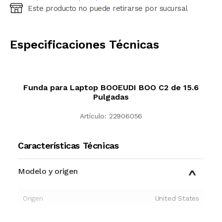
Este producto no puede retirarse por sucursal
Ingresá código postal (sólo números)
CALCULAR
Especificaciones Técnicas
Funda para Laptop BOOEUDI BOO C2 de 15.6
Pulgadas
Artículo:
22906056
Características Técnicas
Modelo y origen
Origen
United States