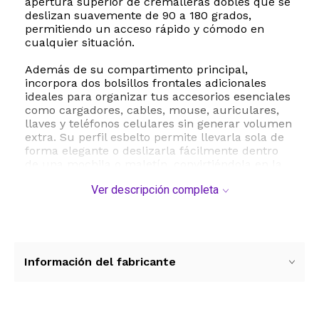
apertura superior de cremalleras dobles que se
deslizan suavemente de 90 a 180 grados,
permitiendo un acceso rápido y cómodo en
cualquier situación.
Además de su compartimento principal,
incorpora dos bolsillos frontales adicionales
ideales para organizar tus accesorios esenciales
como cargadores, cables, mouse, auriculares,
llaves y teléfonos celulares sin generar volumen
extra. Su perfil esbelto permite llevarla sola de
forma elegante o deslizarla fácilmente dentro
de una mochila o maletín, convirtiéndola en la
opción perfecta para estudiantes, profesionales
Ver descripción completa
y viajeros.
Especificaciones técnicas y compatibilidad:
- Dimensiones externas: 15.7 x 11.6 x 1 pulgadas
aproximadamente 40 x 29.5 x 2.5 cm
- Compatibilidad: Diseñada para laptops de
Información del fabricante
hasta 15.6 pulgadas de marcas líderes como HP,
Dell, Lenovo, Asus, Acer, Toshiba y Samsung
- Material: Neopreno de alta densidad y
resistencia