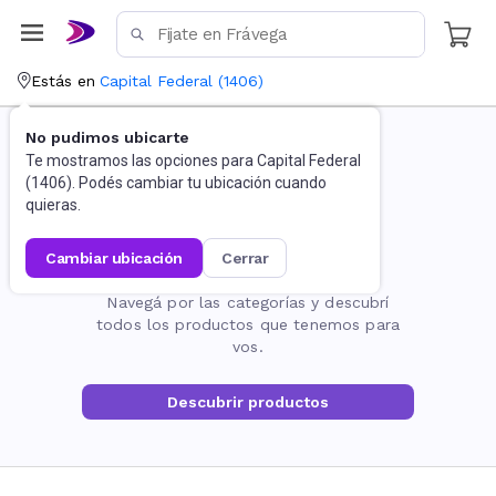
Estás en
Capital Federal
(
1406
)
No pudimos ubicarte
Te mostramos las opciones para
Capital Federal
(
1406
). Podés cambiar tu ubicación cuando
quieras.
cambiar ubicación
cerrar
La página no existe
Navegá por las categorías y descubrí
todos los productos que tenemos para
vos.
Descubrir productos