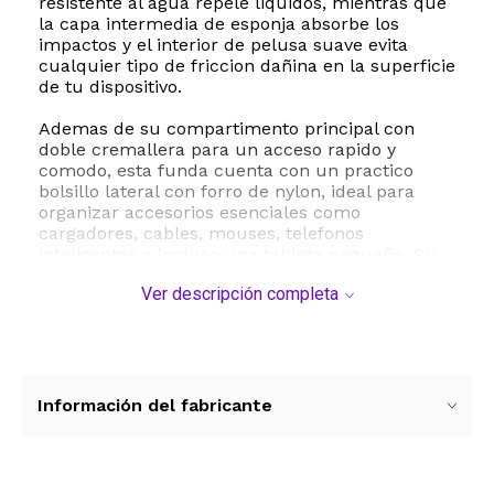
resistente al agua repele liquidos, mientras que
la capa intermedia de esponja absorbe los
impactos y el interior de pelusa suave evita
cualquier tipo de friccion dañina en la superficie
de tu dispositivo.
Ademas de su compartimento principal con
doble cremallera para un acceso rapido y
comodo, esta funda cuenta con un practico
bolsillo lateral con forro de nylon, ideal para
organizar accesorios esenciales como
cargadores, cables, mouses, telefonos
inteligentes o incluso una tableta pequeña. Su
manija elastica y ancha se adapta
Ver descripción completa
perfectamente a tu mano para un transporte
comodo, y gracias a su perfil ultra delgado y
ligero, puedes deslizarla facilmente dentro de
una mochila o maleta sin añadir volumen
innecesario.
Información del fabricante
Con dimensiones internas de 34.5 x 24.3 x 1.5
cm, es ampliamente compatible con una gran
variedad de modelos de 14 pulgadas, incluyendo
Lenovo Chromebook S330, ThinkPad, HP