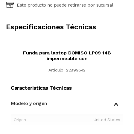
Este producto no puede retirarse por sucursal
Ingresá código postal (sólo números)
CALCULAR
Especificaciones Técnicas
Funda para laptop DOMISO LP09 14B
impermeable con
Artículo:
22899542
Características Técnicas
Modelo y origen
Origen
United States