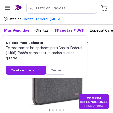
Estás en
Capital Federal
(
1406
)
Más Vendidos
Ofertas
18 cuotas FIJAS
Especial Caf
No pudimos ubicarte
Accesorios de Informática
Funda Notebooks
Te mostramos las opciones para
Capital Federal
(
1406
). Podés cambiar tu ubicación cuando
quieras.
cambiar ubicación
cerrar