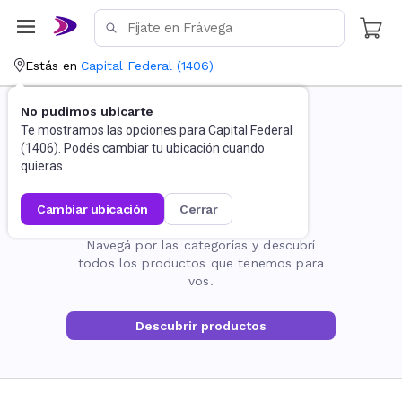
Estás en
Capital Federal
(
1406
)
No pudimos ubicarte
Te mostramos las opciones para
Capital Federal
(
1406
). Podés cambiar tu ubicación cuando
quieras.
cambiar ubicación
cerrar
La página no existe
Navegá por las categorías y descubrí
todos los productos que tenemos para
vos.
Descubrir productos