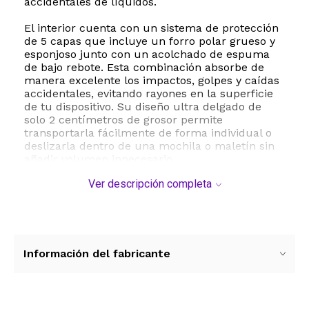
accidentales de líquidos.
El interior cuenta con un sistema de protección
de 5 capas que incluye un forro polar grueso y
esponjoso junto con un acolchado de espuma
de bajo rebote. Esta combinación absorbe de
manera excelente los impactos, golpes y caídas
accidentales, evitando rayones en la superficie
de tu dispositivo. Su diseño ultra delgado de
solo 2 centímetros de grosor permite
transportarla fácilmente de forma individual o
deslizarla dentro de una mochila o maletín sin
añadir volumen innecesario.
Ver descripción completa
Además de su compartimento principal,
incorpora un práctico bolsillo lateral con
compartimentos internos para organizar tus
accesorios esenciales del día a día, como
cargadores, cables, mouse, bolígrafos y
teléfonos móviles. Es la opción ideal para
Información del fabricante
estudiantes universitarios, profesionales y
viajeros que buscan una protección confiable,
ligera y con un diseño sobrio y funcional.