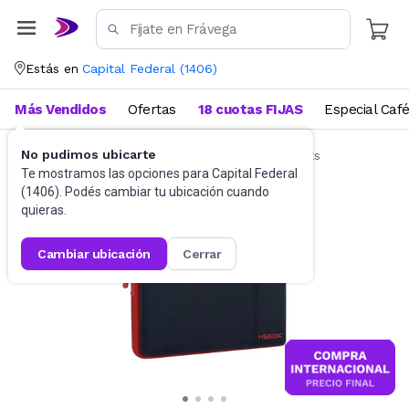
Estás en
Capital Federal
(
1406
)
Más Vendidos
Ofertas
18 cuotas FIJAS
Especial Caf
No pudimos ubicarte
Accesorios de Informática
Funda Notebooks
Te mostramos las opciones para
Capital Federal
(
1406
). Podés cambiar tu ubicación cuando
quieras.
cambiar ubicación
cerrar