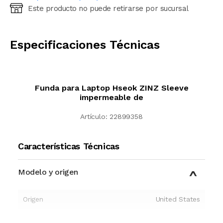
Este producto no puede retirarse por sucursal
Ingresá código postal (sólo números)
CALCULAR
Especificaciones Técnicas
Funda para Laptop Hseok ZINZ Sleeve
impermeable de
Artículo:
22899358
Características Técnicas
Modelo y origen
Origen
United States