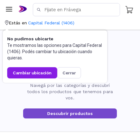
Estás en
Capital Federal
(
1406
)
No pudimos ubicarte
Te mostramos las opciones para
Capital Federal
(
1406
). Podés cambiar tu ubicación cuando
quieras.
cambiar ubicación
cerrar
La página no existe
Navegá por las categorías y descubrí
todos los productos que tenemos para
vos.
Descubrir productos