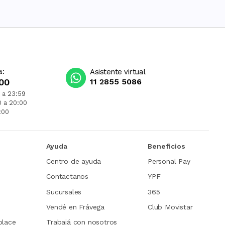
a:
Asistente virtual
00
11 2855 5086
 a 23:59
0 a 20:00
:00
Ayuda
Beneficios
Centro de ayuda
Personal Pay
Contactanos
YPF
Sucursales
365
Vendé en Frávega
Club Movistar
place
Trabajá con nosotros