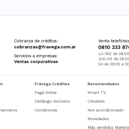
Cobranza de créditos:
Venta telefónic
cobranzas@fravega.com.ar
0810 333 87
LU-MIE de 08:00
Servicios a empresas:
JUE-VIE de 08:0
Ventas corporativas
SA de 09:00 a 13
om
Frávega Créditos
Recomendados
Pagá Online
Smart TV
Catálogo exclusivo
Celulares
nancieros
Condiciones
Aire acondicionado
Novedades
Más vendidos Market