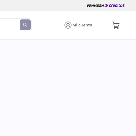
Mi cuenta
s