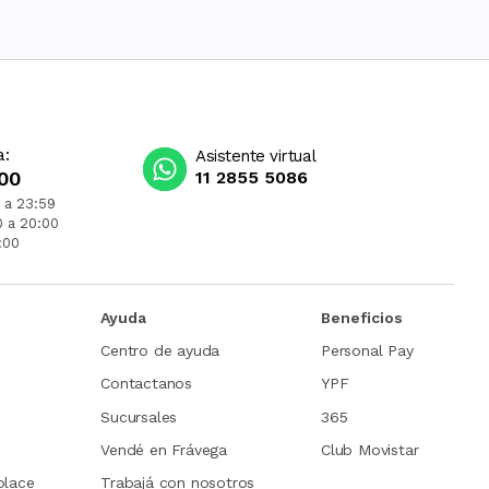
a:
Asistente virtual
00
11 2855 5086
 a 23:59
0 a 20:00
:00
Ayuda
Beneficios
Centro de ayuda
Personal Pay
Contactanos
YPF
Sucursales
365
Vendé en Frávega
Club Movistar
place
Trabajá con nosotros