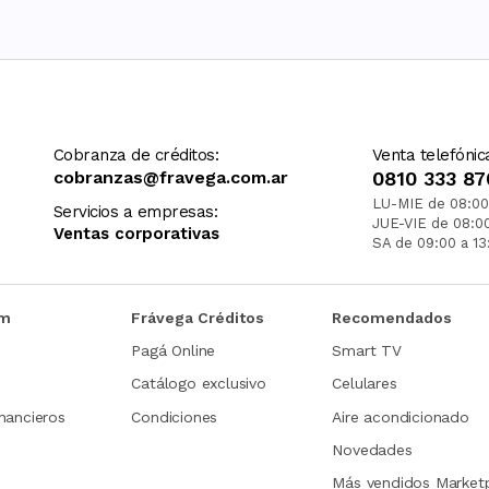
Cobranza de créditos:
Venta telefónic
cobranzas@fravega.com.ar
0810 333 87
LU-MIE de 08:00
Servicios a empresas:
JUE-VIE de 08:0
Ventas corporativas
SA de 09:00 a 13
om
Frávega Créditos
Recomendados
Pagá Online
Smart TV
Catálogo exclusivo
Celulares
nancieros
Condiciones
Aire acondicionado
Novedades
Más vendidos Market