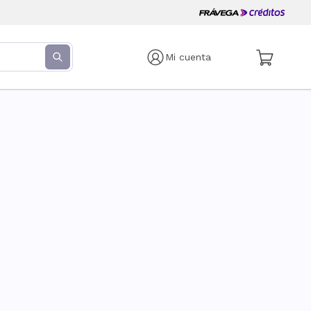
Mi cuenta
s