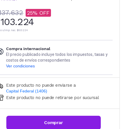
137.632
25
103.224
io s/imp. nac.
$103.224
Compra internacional
El precio publicado incluye todos los impuestos, tasas y
costos de envíos correspondientes
Ver condiciones
Este producto no puede enviarse a
Capital Federal (1406)
Este producto no puede retirarse por sucursal
Ingresá código postal (sólo números)
CALCULAR
Comprar