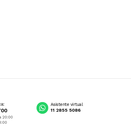
ca:
Asistente virtual
700
11 2855 5086
a 20:00
3:00