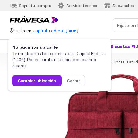
Seguí tu compra
Servicio técnico
Sucursales
Estás en
Capital Federal
(
1406
)
Categorías
Más Vendidos
Ofertas
18 cuotas FI
No pudimos ubicarte
Te mostramos las opciones para
Capital Federal
(
1406
). Podés cambiar tu ubicación cuando
Frávega
Informática
Accesorios de Informática
Fundas, Estuc
quieras.
cambiar ubicación
cerrar