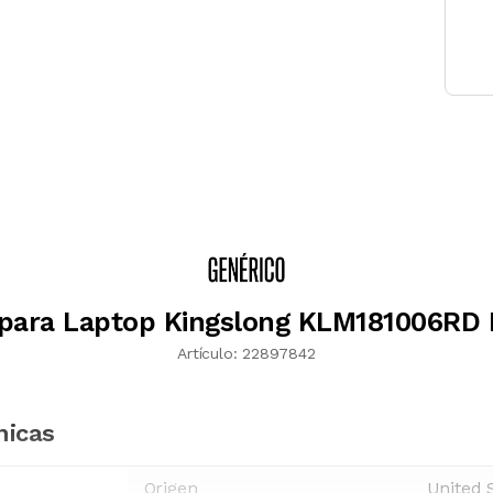
para Laptop Kingslong KLM181006RD P
Artículo:
22897842
nicas
Origen
United 