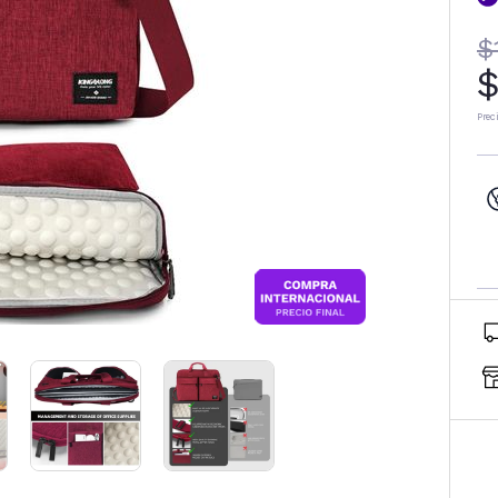
$
$
Prec