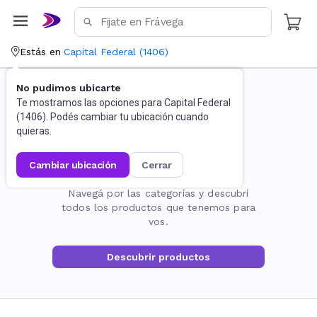
Estás en
Capital Federal
(
1406
)
No pudimos ubicarte
Te mostramos las opciones para
Capital Federal
(
1406
). Podés cambiar tu ubicación cuando
quieras.
cambiar ubicación
cerrar
La página no existe
Navegá por las categorías y descubrí
todos los productos que tenemos para
vos.
Descubrir productos