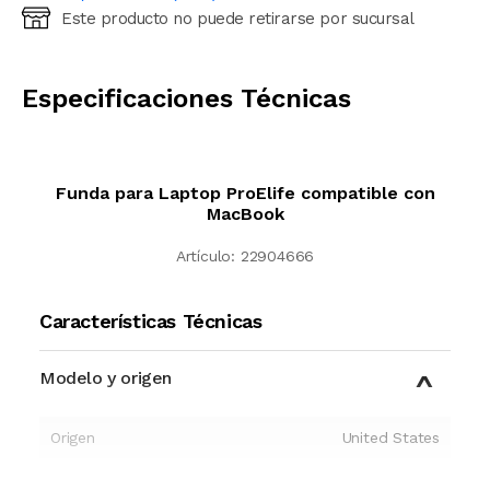
Este producto no puede retirarse por sucursal
Ingresá código postal (sólo números)
CALCULAR
Especificaciones Técnicas
Funda para Laptop ProElife compatible con
MacBook
Artículo:
22904666
Características Técnicas
Modelo y origen
Origen
United States