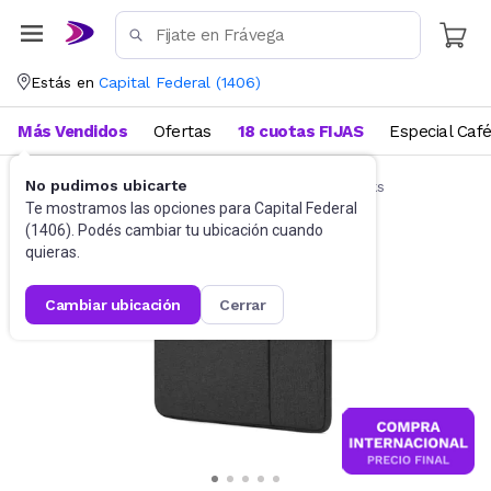
Estás en
Capital Federal
(
1406
)
Más Vendidos
Ofertas
18 cuotas FIJAS
Especial Caf
No pudimos ubicarte
Accesorios de Informática
Funda Notebooks
Te mostramos las opciones para
Capital Federal
(
1406
). Podés cambiar tu ubicación cuando
quieras.
cambiar ubicación
cerrar