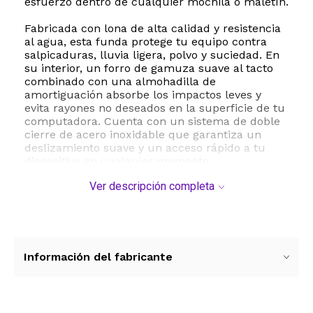
esfuerzo dentro de cualquier mochila o maletín.
Fabricada con lona de alta calidad y resistencia
al agua, esta funda protege tu equipo contra
salpicaduras, lluvia ligera, polvo y suciedad. En
su interior, un forro de gamuza suave al tacto
combinado con una almohadilla de
amortiguación absorbe los impactos leves y
evita rayones no deseados en la superficie de tu
computadora. Cuenta con un sistema de doble
cierre de acero inoxidable que garantiza un
deslizamiento suave y un acceso rápido a tu
dispositivo en cualquier momento.
Ver descripción completa
Además de su compartimento principal,
incorpora un práctico bolsillo frontal con
espacio suficiente para organizar tus accesorios
esenciales como el cargador, cables, mouse,
lápiz digital o tu teléfono celular. Es el accesorio
perfecto para estudiantes, profesionales y
Información del fabricante
viajeros que buscan una protección confiable
sin añadir volumen innecesario a su equipaje.
Especificaciones técnicas y compatibilidad: