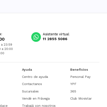
a:
Asistente virtual
00
11 2855 5086
 a 23:59
0 a 20:00
:00
Ayuda
Beneficios
Centro de ayuda
Personal Pay
Contactanos
YPF
Sucursales
365
Vendé en Frávega
Club Movistar
place
Trabajá con nosotros