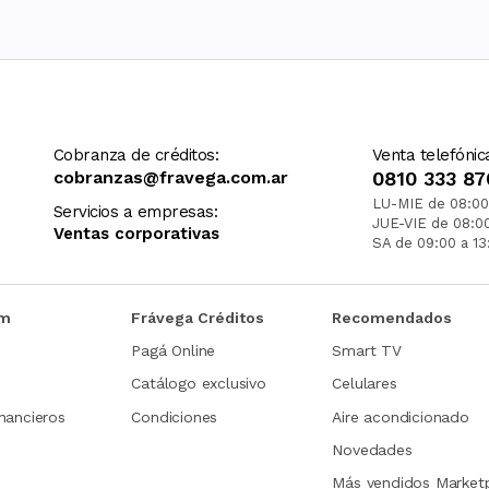
Cobranza de créditos:
Venta telefónic
cobranzas@fravega.com.ar
0810 333 87
LU-MIE de 08:00
Servicios a empresas:
JUE-VIE de 08:0
Ventas corporativas
SA de 09:00 a 13
om
Frávega Créditos
Recomendados
Pagá Online
Smart TV
Catálogo exclusivo
Celulares
nancieros
Condiciones
Aire acondicionado
Novedades
Más vendidos Market