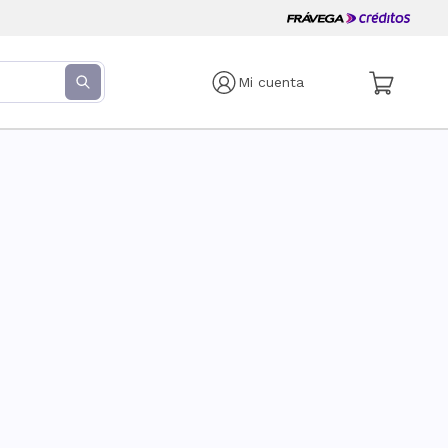
Mi cuenta
s