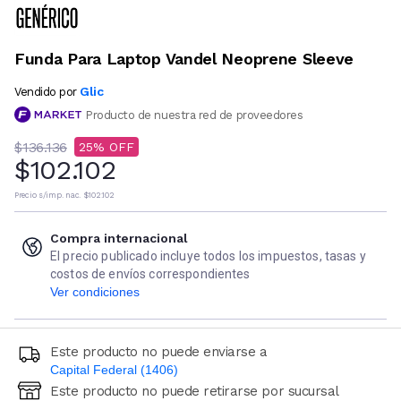
Funda Para Laptop Vandel Neoprene Sleeve
Glic
Vendido por
Producto de nuestra red de proveedores
$136.136
25
$102.102
Precio s/imp. nac.
$102.102
Compra internacional
El precio publicado incluye todos los impuestos, tasas y
costos de envíos correspondientes
Ver condiciones
Este producto no puede enviarse a
Capital Federal (1406)
Este producto no puede retirarse por sucursal
Ingresá código postal (sólo números)