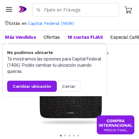
Estás en
Capital Federal
(
1406
)
Más Vendidos
Ofertas
18 cuotas FIJAS
Especial Caf
No pudimos ubicarte
Accesorios de Informática
Funda Notebooks
Te mostramos las opciones para
Capital Federal
(
1406
). Podés cambiar tu ubicación cuando
quieras.
cambiar ubicación
cerrar