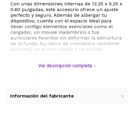
Con unas dimensiones internas de 13.25 x 9.25 x
0.60 pulgadas, este accesorio ofrece un ajuste
perfecto y seguro. Además de albergar tu
dispositivo, cuenta con el espacio ideal para
llevar contigo elementos esenciales como el
cargador, un mouse inalámbrico o tus
auriculares favoritos sin deformar la estructura
de la funda. Su cierre de cremallera resistente
garantiza un acceso rápido y un sellado
confiable en todo momento.
Ver descripción completa
Esta funda destaca por su amplia
compatibilidad con una gran variedad de
modelos del mercado. Es ideal para MacBook Air
de 13 pulgadas incluyendo modelos M1, M2 y
M3, MacBook Pro de 13 pulgadas, Dell XPS 13, HP
Envy y Pavilion de 13.3 pulgadas, Lenovo Yoga,
Información del fabricante
Microsoft Surface Laptop de 13.5 pulgadas y
Chromebooks de marcas líderes. Su diseño
ultra delgado y ligero te permite transportarla
cómodamente bajo el brazo o deslizarla
fácilmente dentro de tu mochila o bolso
Ver más contenido
principal sin añadir volumen innecesario.