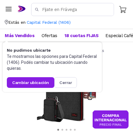
Estás en
Capital Federal
(
1406
)
Más Vendidos
Ofertas
18 cuotas FIJAS
Especial Caf
No pudimos ubicarte
Accesorios de Informática
Funda Notebooks
Te mostramos las opciones para
Capital Federal
(
1406
). Podés cambiar tu ubicación cuando
quieras.
cambiar ubicación
cerrar