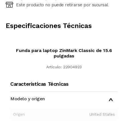
Este producto no puede retirarse por sucursal
Ingresá código postal (sólo números)
CALCULAR
Especificaciones Técnicas
Funda para laptop ZinMark Classic de 15.6
pulgadas
Artículo:
22904923
Características Técnicas
Modelo y origen
Origen
United States