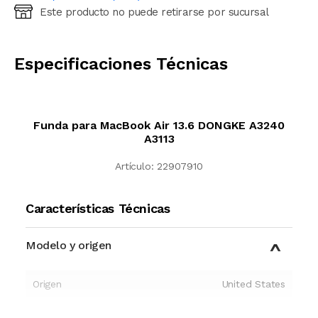
Este producto no puede retirarse por sucursal
Ingresá código postal (sólo números)
CALCULAR
Especificaciones Técnicas
Funda para MacBook Air 13.6 DONGKE A3240
A3113
Artículo:
22907910
Características Técnicas
Modelo y origen
Origen
United States