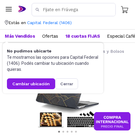
Estás en
Capital Federal
(
1406
)
Más Vendidos
Ofertas
18 cuotas FIJAS
Especial Caf
No pudimos ubicarte
Accesorios de Informática
Fundas, Estuches y Bolsos
Te mostramos las opciones para
Capital Federal
(
1406
). Podés cambiar tu ubicación cuando
quieras.
cambiar ubicación
cerrar