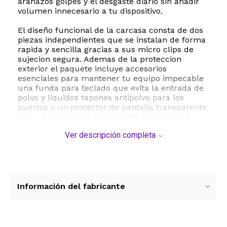
arañazos golpes y el desgaste diario sin añadir
volumen innecesario a tu dispositivo.
El diseño funcional de la carcasa consta de dos
piezas independientes que se instalan de forma
rapida y sencilla gracias a sus micro clips de
sujecion segura. Ademas de la proteccion
exterior el paquete incluye accesorios
esenciales para mantener tu equipo impecable
una funda para teclado que evita la entrada de
polvo y liquidos tapones antipolvo para los
puertos y un protector de pantalla transparente.
Con un peso ligero de solo 280 gramos y un
perfil ultra delgado esta funda preserva la
Ver descripción completa
estetica original de tu MacBook permitiendo el
acceso completo a todos los puertos de
conexion y manteniendo la compatibilidad con
la tecnologia Touch ID.
ESTE PRODUCTO VIENE DE USA DENTRO DEL
Información del fabricante
MARCO DEL SERVICIO "PUERTA A PUERTA" QUE
RIGE PARA LOS ENVíOS POSTALES
INTERNACIONALES.