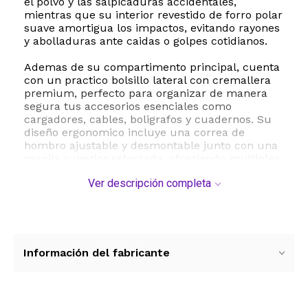
el polvo y las salpicaduras accidentales,
mientras que su interior revestido de forro polar
suave amortigua los impactos, evitando rayones
y abolladuras ante caidas o golpes cotidianos.
Ademas de su compartimento principal, cuenta
con un practico bolsillo lateral con cremallera
premium, perfecto para organizar de manera
segura tus accesorios esenciales como
cargadores, cables, boligrafos y cuadernos. Su
diseño ergonomico incluye una correa de
hombro ajustable y desmontable junto con una
manija superior reforzada, ofreciendo multiples
opciones de transporte comodo. Con
Ver descripción completa
dimensiones internas de 440 x 310 x 30 mm, es
ampliamente compatible con modelos de gran
tamaño como Lenovo Thinkpad P70, Legion
Y730, IdeaPad, HP Pavilion 17, Dell Precision 17 y
MSI GS73VR, convirtiendola en la eleccion ideal
para mantener tu tecnologia protegida en todo
Información del fabricante
momento.
ESTE PRODUCTO VIENE DE USA DENTRO DEL
MARCO DEL SERVICIO "PUERTA A PUERTA" QUE