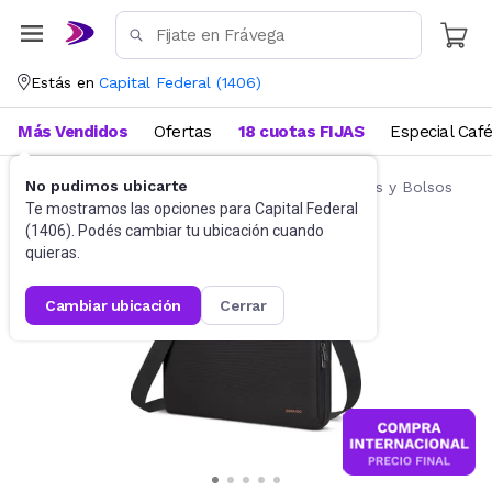
Estás en
Capital Federal
(
1406
)
Más Vendidos
Ofertas
18 cuotas FIJAS
Especial Caf
No pudimos ubicarte
Accesorios de Informática
Fundas, Estuches y Bolsos
Te mostramos las opciones para
Capital Federal
(
1406
). Podés cambiar tu ubicación cuando
quieras.
cambiar ubicación
cerrar