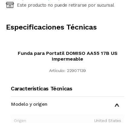
Este producto no puede retirarse por sucursal
Ingresá código postal (sólo números)
CALCULAR
Especificaciones Técnicas
Funda para Portatil DOMISO AA55 17B US
Impermeable
Artículo:
22907139
Características Técnicas
Modelo y origen
Origen
United States