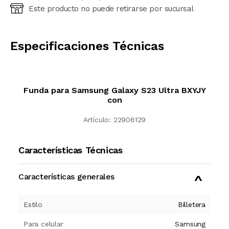
Este producto no puede retirarse por sucursal
Ingresá código postal (sólo números)
CALCULAR
Especificaciones Técnicas
Funda para Samsung Galaxy S23 Ultra BXYJY
con
Artículo:
22906129
Características Técnicas
Características generales
Estilo
Billetera
Para celular
Samsung