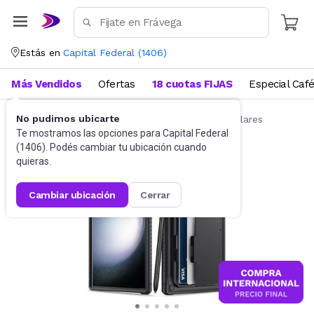
Estás en
Capital Federal
(
1406
)
Más Vendidos
Ofertas
18 cuotas FIJAS
Especial Caf
No pudimos ubicarte
Accesorios para Celulares
Fundas para celulares
Te mostramos las opciones para
Capital Federal
(
1406
). Podés cambiar tu ubicación cuando
quieras.
cambiar ubicación
cerrar