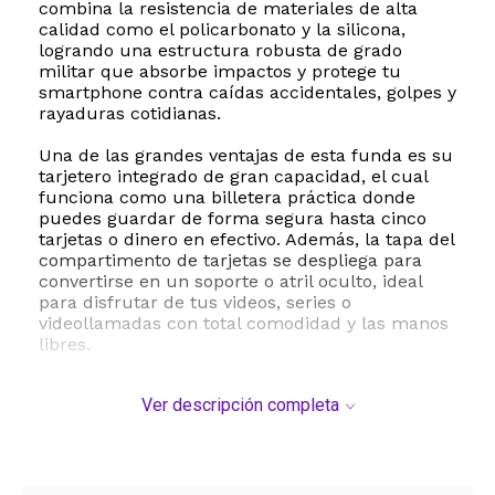
combina la resistencia de materiales de alta
calidad como el policarbonato y la silicona,
logrando una estructura robusta de grado
militar que absorbe impactos y protege tu
smartphone contra caídas accidentales, golpes y
rayaduras cotidianas.
Una de las grandes ventajas de esta funda es su
tarjetero integrado de gran capacidad, el cual
funciona como una billetera práctica donde
puedes guardar de forma segura hasta cinco
tarjetas o dinero en efectivo. Además, la tapa del
compartimento de tarjetas se despliega para
convertirse en un soporte o atril oculto, ideal
para disfrutar de tus videos, series o
videollamadas con total comodidad y las manos
libres.
La seguridad de tu equipo es lo más
Ver descripción completa
importante. Por eso, incorpora un protector de
cámara deslizante que resguarda las lentes
traseras del polvo y los rayones cuando no las
estás usando, sumado a biseles elevados que
evitan que la pantalla de 6.8 pulgadas toque