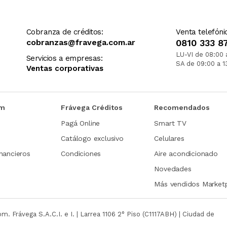
Cobranza de créditos:
Venta telefóni
cobranzas@fravega.com.ar
0810 333 8
LU-VI de 08:00 
Servicios a empresas:
SA de 09:00 a 1
Ventas corporativas
om
Frávega Créditos
Recomendados
Pagá Online
Smart TV
Catálogo exclusivo
Celulares
nancieros
Condiciones
Aire acondicionado
Novedades
Más vendidos Market
com.
Frávega S.A.C.I. e I. | Larrea 1106 2° Piso (C1117ABH) | Ciudad de