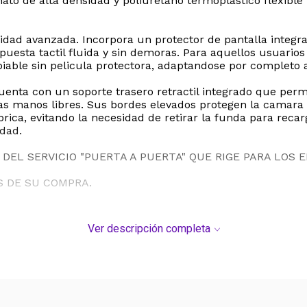
ato de alta densidad y poliuretano termoplastico flexibl
lidad avanzada. Incorpora un protector de pantalla integr
puesta tactil fluida y sin demoras. Para aquellos usuarios 
iable sin pelicula protectora, adaptandose por completo a
nta con un soporte trasero retractil integrado que permit
las manos libres. Sus bordes elevados protegen la camara 
ica, evitando la necesidad de retirar la funda para recarga
dad.
DEL SERVICIO "PUERTA A PUERTA" QUE RIGE PARA LOS 
S DE SU COMPRA.
Ver descripción completa