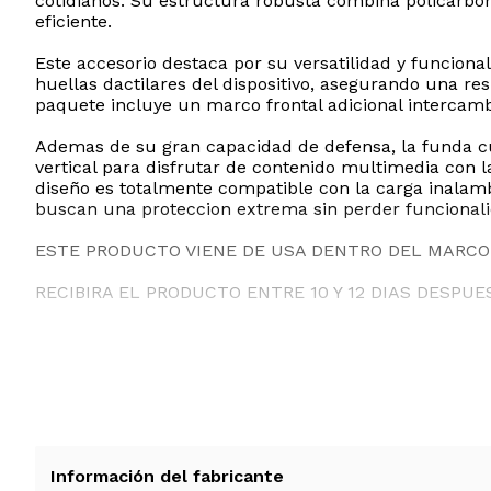
cotidianos. Su estructura robusta combina policarbon
eficiente.
Este accesorio destaca por su versatilidad y funciona
huellas dactilares del dispositivo, asegurando una res
paquete incluye un marco frontal adicional intercamb
Ademas de su gran capacidad de defensa, la funda cue
vertical para disfrutar de contenido multimedia con 
diseño es totalmente compatible con la carga inalambr
buscan una proteccion extrema sin perder funcionali
ESTE PRODUCTO VIENE DE USA DENTRO DEL MARCO 
RECIBIRA EL PRODUCTO ENTRE 10 Y 12 DIAS DESPUE
Información del fabricante