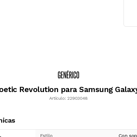
oetic Revolution para Samsung Galax
Artículo:
22903048
nicas
Estilo
Con sop