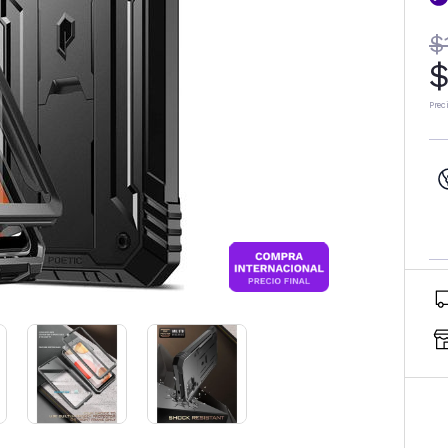
$
$
Prec