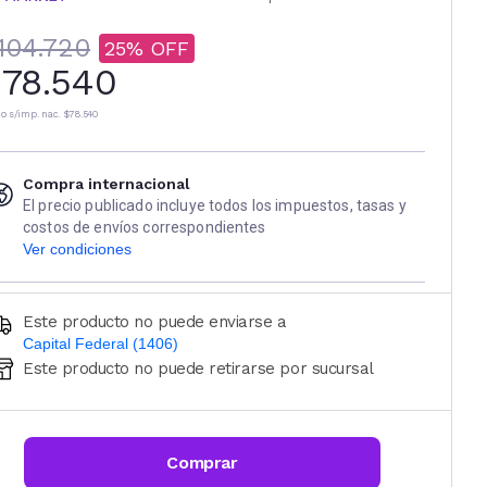
104.720
25
78.540
io s/imp. nac.
$78.540
Compra internacional
El precio publicado incluye todos los impuestos, tasas y
costos de envíos correspondientes
Ver condiciones
Este producto no puede enviarse a
Capital Federal (1406)
Este producto no puede retirarse por sucursal
Ingresá código postal (sólo números)
CALCULAR
Comprar