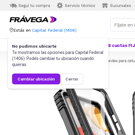
Seguí tu compra
Servicio técnico
Sucursales
Estás en
Capital Federal
(
1406
)
Categorías
Más Vendidos
Ofertas
18 cuotas FI
No pudimos ubicarte
Te mostramos las opciones para
Capital Federal
(
1406
). Podés cambiar tu ubicación cuando
Frávega
Celulares
Accesorios para Celulares
Fundas para celu
quieras.
cambiar ubicación
cerrar