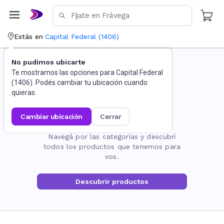
Estás en
Capital Federal
(
1406
)
No pudimos ubicarte
Te mostramos las opciones para
Capital Federal
(
1406
). Podés cambiar tu ubicación cuando
quieras.
cambiar ubicación
cerrar
La página no existe
Navegá por las categorías y descubrí
todos los productos que tenemos para
vos.
Descubrir productos