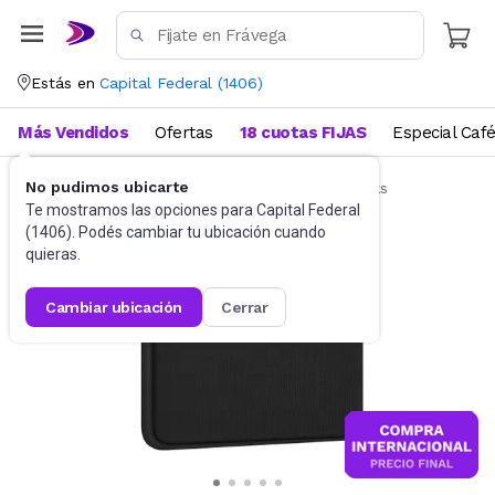
Estás en
Capital Federal
(
1406
)
Más Vendidos
Ofertas
18 cuotas FIJAS
Especial Caf
No pudimos ubicarte
Accesorios de Informática
Funda Notebooks
Te mostramos las opciones para
Capital Federal
(
1406
). Podés cambiar tu ubicación cuando
quieras.
cambiar ubicación
cerrar