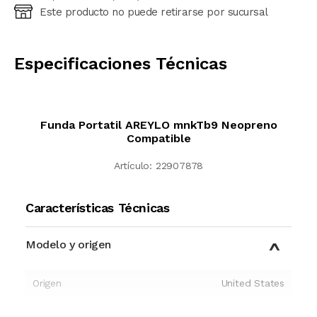
Este producto no puede retirarse por sucursal
Ingresá código postal (sólo números)
CALCULAR
Especificaciones Técnicas
Funda Portatil AREYLO mnkTb9 Neopreno
Compatible
Artículo:
22907878
Características Técnicas
Modelo y origen
Origen
United States