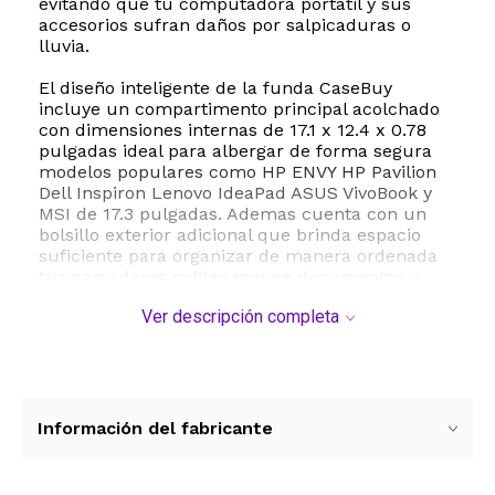
evitando que tu computadora portatil y sus
accesorios sufran daños por salpicaduras o
lluvia.
El diseño inteligente de la funda CaseBuy
incluye un compartimento principal acolchado
con dimensiones internas de 17.1 x 12.4 x 0.78
pulgadas ideal para albergar de forma segura
modelos populares como HP ENVY HP Pavilion
Dell Inspiron Lenovo IdeaPad ASUS VivoBook y
MSI de 17.3 pulgadas. Ademas cuenta con un
bolsillo exterior adicional que brinda espacio
suficiente para organizar de manera ordenada
tus cargadores cables mouse documentos y
otros accesorios esenciales sin abultar el perfil
Ver descripción completa
delgado de la funda.
Para facilitar el transporte este modelo
incorpora una manija lateral comoda y
resistente que permite llevarla como un maletin
de mano cuando estas en movimiento. Su
Información del fabricante
diseño ultra delgado y ligero tambien permite
deslizarla facilmente dentro de una mochila
maleta o bolso de viaje convirtiendola en la