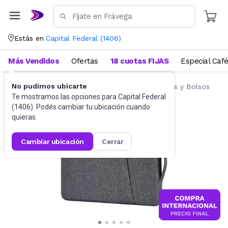
Estás en
Capital Federal
(
1406
)
Más Vendidos
Ofertas
18 cuotas FIJAS
Especial Caf
No pudimos ubicarte
Accesorios de Informática
Fundas, Estuches y Bolsos
Te mostramos las opciones para
Capital Federal
(
1406
). Podés cambiar tu ubicación cuando
quieras.
cambiar ubicación
cerrar