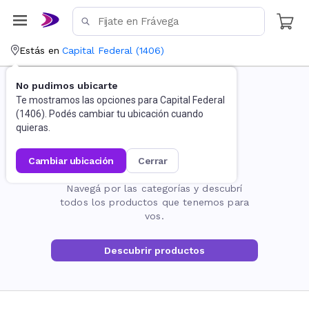
Estás en
Capital Federal
(
1406
)
No pudimos ubicarte
Te mostramos las opciones para
Capital Federal
(
1406
). Podés cambiar tu ubicación cuando
quieras.
cambiar ubicación
cerrar
La página no existe
Navegá por las categorías y descubrí
todos los productos que tenemos para
vos.
Descubrir productos