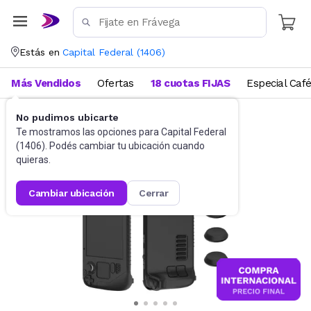
Estás en
Capital Federal
(
1406
)
Más Vendidos
Ofertas
18 cuotas FIJAS
Especial Caf
No pudimos ubicarte
Videojuegos
Accesorios
Te mostramos las opciones para
Capital Federal
(
1406
). Podés cambiar tu ubicación cuando
quieras.
cambiar ubicación
cerrar