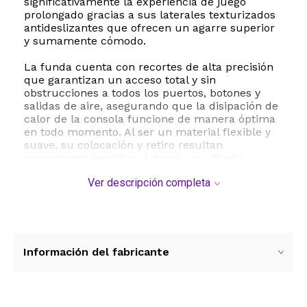
significativamente la experiencia de juego
prolongado gracias a sus laterales texturizados
antideslizantes que ofrecen un agarre superior
y sumamente cómodo.
La funda cuenta con recortes de alta precisión
que garantizan un acceso total y sin
obstrucciones a todos los puertos, botones y
salidas de aire, asegurando que la disipación de
calor de la consola funcione de manera óptima
en todo momento. Al ser un material flexible y
suave, su colocación y retiro resultan
sumamente sencillos. Además, su diseño
delgado es totalmente compatible con la base
Ver descripción completa
de carga original, permitiéndote conectar la
Steam Deck a la corriente o a un monitor
externo sin necesidad de quitar la protección. El
paquete incluye una funda de silicona de alta
resistencia y cuatro tapas protectoras para los
joysticks analógicos, brindando una renovación
Información del fabricante
estética y funcional completa para tus sesiones
de juego.
ESTE PRODUCTO VIENE DE USA DENTRO DEL