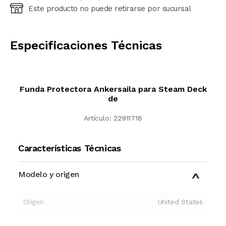
Este producto no puede retirarse por sucursal
Ingresá código postal (sólo números)
CALCULAR
Especificaciones Técnicas
Funda Protectora Ankersaila para Steam Deck
de
Artículo:
22911718
Características Técnicas
Modelo y origen
Origen
United States