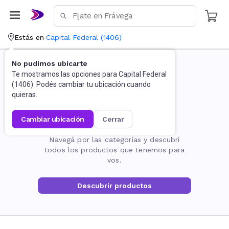
Estás en
Capital Federal
(
1406
)
No pudimos ubicarte
Te mostramos las opciones para
Capital Federal
(
1406
). Podés cambiar tu ubicación cuando
quieras.
cambiar ubicación
cerrar
La página no existe
Navegá por las categorías y descubrí
todos los productos que tenemos para
vos.
Descubrir productos