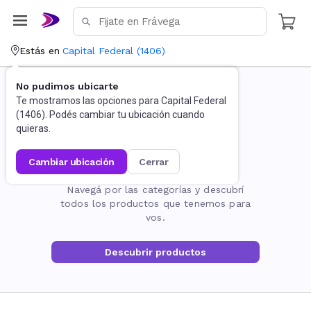
Estás en
Capital Federal
(
1406
)
No pudimos ubicarte
Te mostramos las opciones para
Capital Federal
(
1406
). Podés cambiar tu ubicación cuando
quieras.
cambiar ubicación
cerrar
La página no existe
Navegá por las categorías y descubrí
todos los productos que tenemos para
vos.
Descubrir productos