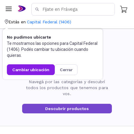
Estás en
Capital Federal
(
1406
)
No pudimos ubicarte
Te mostramos las opciones para
Capital Federal
(
1406
). Podés cambiar tu ubicación cuando
quieras.
cambiar ubicación
cerrar
La página no existe
Navegá por las categorías y descubrí
todos los productos que tenemos para
vos.
Descubrir productos