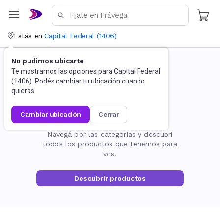
Estás en
Capital Federal
(
1406
)
No pudimos ubicarte
Te mostramos las opciones para
Capital Federal
(
1406
). Podés cambiar tu ubicación cuando
quieras.
cambiar ubicación
cerrar
La página no existe
Navegá por las categorías y descubrí
todos los productos que tenemos para
vos.
Descubrir productos