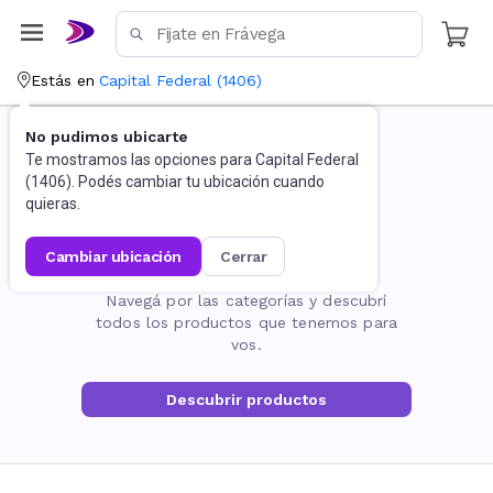
Estás en
Capital Federal
(
1406
)
No pudimos ubicarte
Te mostramos las opciones para
Capital Federal
(
1406
). Podés cambiar tu ubicación cuando
quieras.
cambiar ubicación
cerrar
La página no existe
Navegá por las categorías y descubrí
todos los productos que tenemos para
vos.
Descubrir productos